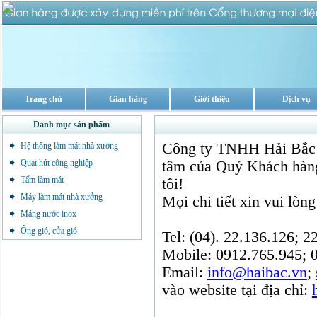
Trang chủ
Gian hàng
Giới thiệu
Dịch vụ
Danh mục sản phẩm
Công ty TNHH Hải Bắc 
Hệ thống làm mát nhà xưởng
Quạt hút công nghiệp
tâm của Quý Khách hàn
Tấm làm mát
tôi!
Máy làm mát nhà xưởng
Mọi chi tiết xin vui lòng
Máng nước inox
Ống gió, cửa gió
Tel: (04). 22.136.126; 2
Mobile: 0912.765.945; 
Email:
info@haibac.vn
;
vào website tại địa chỉ: