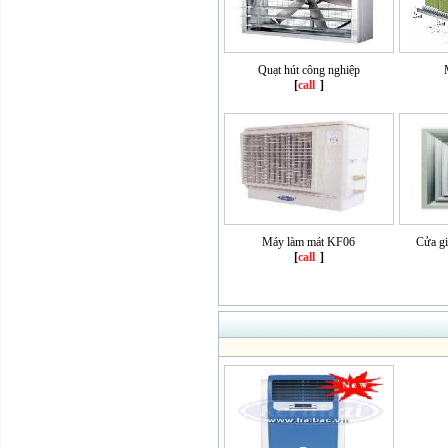
Quạt hút công nghiệp
[
call
]
Máy làm mát KF06
Cửa gi
[
call
]