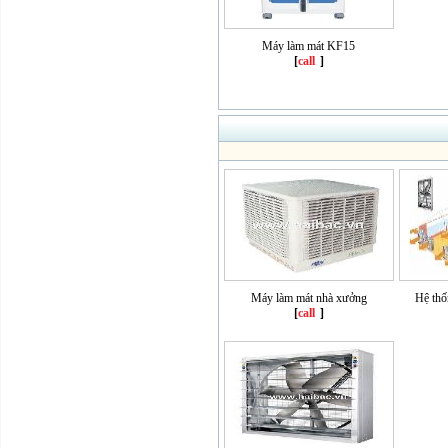
Máy làm mát KF15
[
call
]
Máy làm mát nhà xưởng
Hệ thố
[
call
]