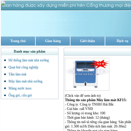
Trang chủ
Gian hàng
Giới thiệu
Dịch vụ
Danh mục sản phẩm
Hệ thống làm mát nhà xưởng
Quạt hút công nghiệp
Tấm làm mát
Máy làm mát nhà xưởng
Máng nước inox
Ống gió, cửa gió
(Click vào để xem ảnh to)
Thông tin sản phẩm Máy làm mát KF15:
- Công ty: Công ty TNHH Hải Bắc
- Giá bán: call VNĐ
- Số lượng có trong kho: 100
- Thời gian bảo hành: 12 (tháng)
- Thông tin mô tả riêng của gian hàng: Sản phẩ
gió: 1.500 m3/h Diện tích làm mát: 20-30m2
- Thông tin khuyến mại của gian hàng: