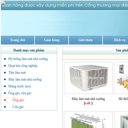
Trang chủ
Gian hàng
Giới thiệu
Dịch vụ
Danh mục sản phẩm
Sản phẩ
Hệ thống làm mát nhà xưởng
Quạt hút công nghiệp
Tấm làm mát
Máy làm mát nhà xưởng
Máng nước inox
Ống gió, cửa gió
Máy làm mát nhà xưởng
Hệ thố
Ống gió
[
call
]
Cửa gió