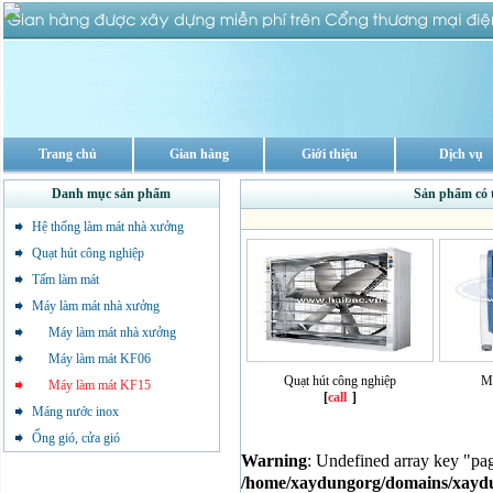
Trang chủ
Gian hàng
Giới thiệu
Dịch vụ
Danh mục sản phẩm
Sản phẩm có 
Hệ thống làm mát nhà xưởng
Quạt hút công nghiệp
Tấm làm mát
Máy làm mát nhà xưởng
Máy làm mát nhà xưởng
Máy làm mát KF06
Quạt hút công nghiệp
M
Máy làm mát KF15
[
call
]
Máng nước inox
Ống gió, cửa gió
Warning
: Undefined array key "pa
/home/xaydungorg/domains/xaydun